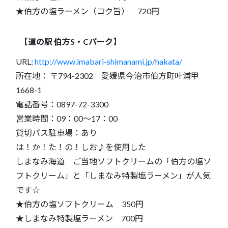
★伯方の塩ラーメン（コク旨） 720円
【道の駅 伯方S・Cパーク】
URL:
http://www.imabari-shimanami.jp/hakata/
所在地： 〒794-2302 愛媛県今治市伯方町叶浦甲
1668-1
電話番号：0897-72-3300
営業時間：09：00～17：00
貸切バス駐車場：あり
は！か！た！の！しお♪を使用した
しまなみ海道 ご当地ソフトクリームの「伯方の塩ソ
フトクリーム」と「しまなみ特製塩ラーメン」が人気
です☆
★伯方の塩ソフトクリーム 350円
★しまなみ特製塩ラーメン 700円