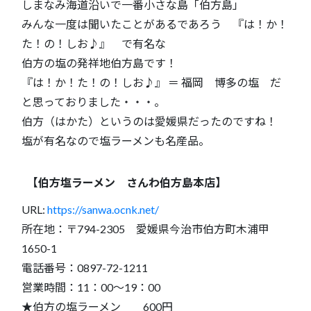
しまなみ海道沿いで一番小さな島「伯方島」
みんな一度は聞いたことがあるであろう 『は！か！
た！の！しお♪』 で有名な
伯方の塩の発祥地伯方島です！
『は！か！た！の！しお♪』 ＝ 福岡 博多の塩 だ
と思っておりました・・・。
伯方（はかた）というのは愛媛県だったのですね！
塩が有名なので塩ラーメンも名産品。
【伯方塩ラーメン さんわ伯方島本店】
URL:
https://sanwa.ocnk.net/
所在地：〒794-2305 愛媛県今治市伯方町木浦甲
1650-1
電話番号：0897-72-1211
営業時間：11：00～19：00
★伯方の塩ラーメン 600円