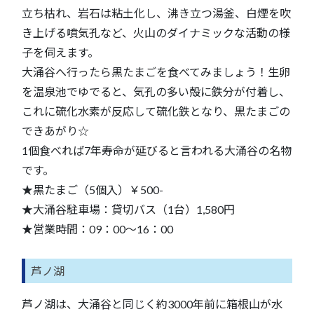
立ち枯れ、岩石は粘土化し、沸き立つ湯釜、白煙を吹
き上げる噴気孔など、火山のダイナミックな活動の様
子を伺えます。
大涌谷へ行ったら黒たまごを食べてみましょう！生卵
を温泉池でゆでると、気孔の多い殻に鉄分が付着し、
これに硫化水素が反応して硫化鉄となり、黒たまごの
できあがり☆
1個食べれば7年寿命が延びると言われる大涌谷の名物
です。
★黒たまご（5個入）￥500-
★大涌谷駐車場：貸切バス（1台）1,580円
★営業時間：09：00～16：00
芦ノ湖
芦ノ湖は、大涌谷と同じく約3000年前に箱根山が水