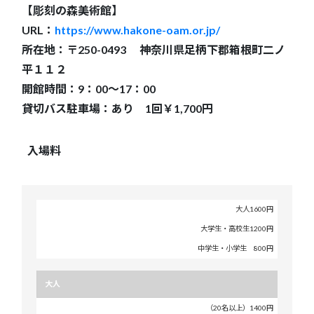
【彫刻の森美術館】
URL：
https://www.hakone-oam.or.jp/
所在地：〒250-0493 神奈川県足柄下郡箱根町二ノ
平１１２
開館時間：9：00～17：00
貸切バス駐車場：あり 1回￥1,700円
入場料
大人1600円
通
常
大学生・高校生1200円
料
金
中学生・小学生 800円
一
大人
般
団
（20名以上）1400円