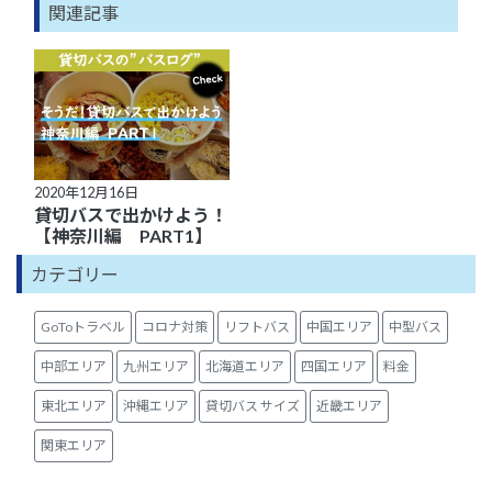
関連記事
2020年12月16日
貸切バスで出かけよう！
【神奈川編 PART1】
カテゴリー
GoToトラベル
コロナ対策
リフトバス
中国エリア
中型バス
中部エリア
九州エリア
北海道エリア
四国エリア
料金
東北エリア
沖縄エリア
貸切バス サイズ
近畿エリア
関東エリア