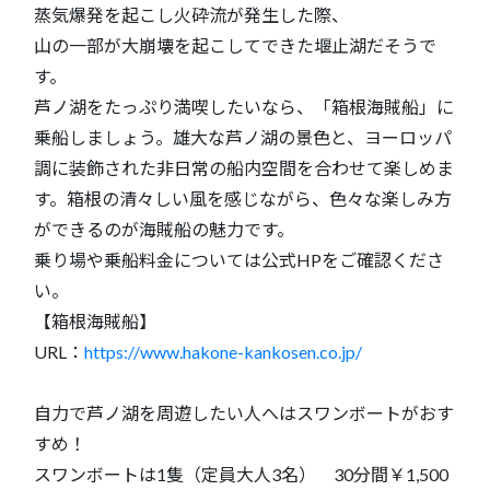
蒸気爆発を起こし火砕流が発生した際、
山の一部が大崩壊を起こしてできた堰止湖だそうで
す。
芦ノ湖をたっぷり満喫したいなら、「箱根海賊船」に
乗船しましょう。雄大な芦ノ湖の景色と、ヨーロッパ
調に装飾された非日常の船内空間を合わせて楽しめま
す。箱根の清々しい風を感じながら、色々な楽しみ方
ができるのが海賊船の魅力です。
乗り場や乗船料金については公式HPをご確認くださ
い。
【箱根海賊船】
URL：
https://www.hakone-kankosen.co.jp/
自力で芦ノ湖を周遊したい人へはスワンボートがおす
すめ！
スワンボートは1隻（定員大人3名） 30分間￥1,500