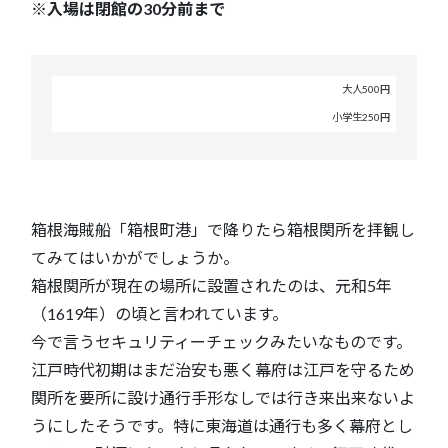
※入場は閉館の30分前まで
大人500円
観
覧
小学生250円
料
金
箱根海賊船「箱根町港」で降りたら箱根関所を拝観し
てみてはいかがでしょうか。
箱根関所が現在の場所に設置されたのは、元和5年
（1619年）の頃と言われています。
今で言うセキュリティーチェックみたいなものです。
江戸時代初期はまだ治安も悪く幕府は江戸を守るため
関所を要所に設け通行手形なしでは行き来出来ないよ
うにしたそうです。特に東海道は通行も多く幕府とし