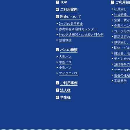
TOP
ご利用目
社員旅行
ご利用案内
社員研修、
料金について
空港、駅か
3ヶ月の参考料金
企業イベン
参考料金＆混雑カレンダー
ゴルフ等の
他の交通機関との比較と料金例
部活遠征の
割引制度
修学旅行、
団体・グル
バスの種類
自治会、老
大型バス
子ども会の
中型バス
冠婚葬祭の
小型バス
サークル合
マイクロバス
宴会の送迎
工場見学
ご利用事例
法人様
学生様