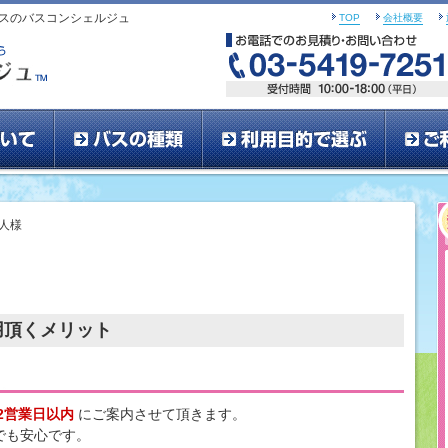
バスのバスコンシェルジュ
TOP
会社概要
まかせて安心！！貸切バスの手配ならバスコンシェル
料金について
バスの種類
利用目
法人様
法人
用頂くメリット
2営業日以内
にご案内させて頂きます。
でも安心です。