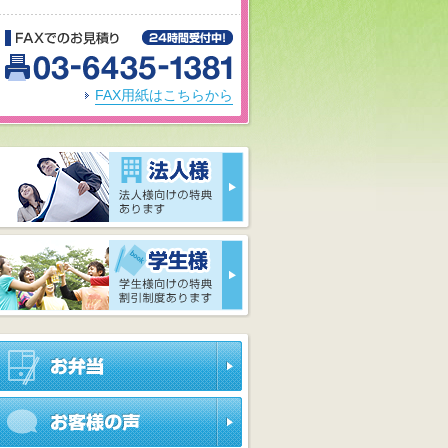
FAXでのお見積り
03-6435-1381
FAX用紙はこちらから
法人様 法人様向けの特典
旅行
学生様 学生様向けの特典
お弁当
お客様の声