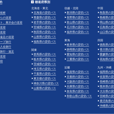
的
都道府県別
北海道・東北
信越・北陸
中国
北海道の貸切バス
新潟県の貸切バス
鳥取県の貸
視察
青森県の貸切バス
長野県の貸切バス
島根県の貸
らの送迎
岩手県の貸切バス
富山県の貸切バス
岡山県の貸
ト、展示会の送迎
宮城県の貸切バス
石川県の貸切バス
広島県の貸
送迎
秋田県の貸切バス
福井県の貸切バス
山口県の貸
送迎
山形県の貸切バス
遠足の送迎
東海
四国
福島県の貸切バス
ープ旅行
岐阜県の貸切バス
徳島県の貸
人会旅行
静岡県の貸切バス
香川県の貸
関東
旅行・遠足
群馬県の貸切バス
愛知県の貸切バス
愛媛県の貸
送迎
栃木県の貸切バス
三重県の貸切バス
高知県の貸
宿
茨城県の貸切バス
近畿
九州・沖縄
埼玉県の貸切バス
滋賀県の貸切バス
福岡県の貸
千葉県の貸切バス
京都府の貸切バス
佐賀県の貸
東京都の貸切バス
大阪府の貸切バス
長崎県の貸
神奈川県の貸切バス
兵庫県の貸切バス
熊本県の貸
山梨県の貸切バス
奈良県の貸切バス
大分県の貸
和歌山県の貸切バス
宮崎県の貸
鹿児島県の
沖縄県の貸