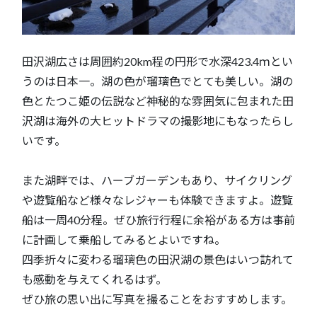
田沢湖広さは周囲約20km程の円形で水深423.4ｍとい
うのは日本一。湖の色が瑠璃色でとても美しい。湖の
色とたつこ姫の伝説など神秘的な雰囲気に包まれた田
沢湖は海外の大ヒットドラマの撮影地にもなったらし
いです。
また湖畔では、ハーブガーデンもあり、サイクリング
や遊覧船など様々なレジャーも体験できますよ。遊覧
船は一周40分程。ぜひ旅行行程に余裕がある方は事前
に計画して乗船してみるとよいですね。
四季折々に変わる瑠璃色の田沢湖の景色はいつ訪れて
も感動を与えてくれるはず。
ぜひ旅の思い出に写真を撮ることをおすすめします。